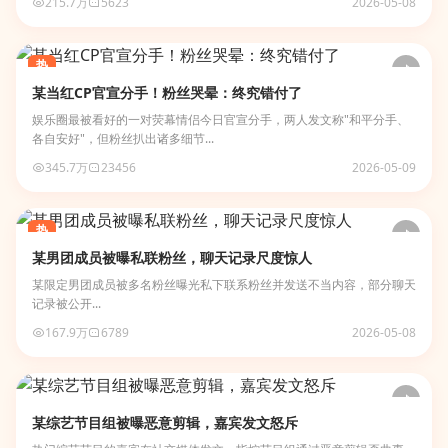
215.7万
5623
2026-05-08
热
某当红CP官宣分手！粉丝哭晕：终究错付了
娱乐圈最被看好的一对荧幕情侣今日官宣分手，两人发文称"和平分手、
各自安好"，但粉丝扒出诸多细节...
345.7万
23456
2026-05-09
热
某男团成员被曝私联粉丝，聊天记录尺度惊人
某限定男团成员被多名粉丝曝光私下联系粉丝并发送不当内容，部分聊天
记录被公开...
167.9万
6789
2026-05-08
某综艺节目组被曝恶意剪辑，嘉宾发文怒斥