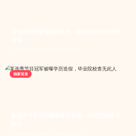
某顶流男星被曝隐婚生子！圈内好友纷纷出面
辟谣
娱乐先锋
2026-05-09 14:30
128.5万
独家首发
某选秀节目冠军被曝学历造假，毕业院校查无
此人
真相调查组
2026-05-07 18:45
187.7万